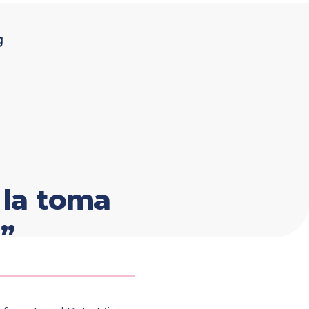
g
Contáctanos
la toma
”