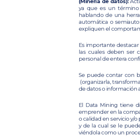
(Minería de datos):
Actu
ya que es un término 
hablando de una herra
automática o semiautom
expliquen el comportami
Es importante destacar 
las cuales deben ser c
personal de entera confi
Se puede contar con ba
(organizarla, transforma
de datos o información 
El Data Mining tiene d
emprender en la compañ
o calidad en servicio y/
y de la cual se le pue
viéndola como un proces