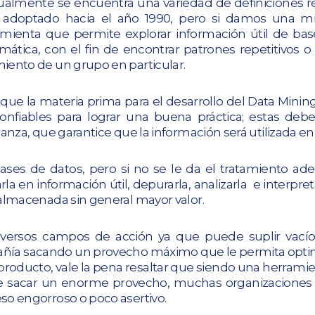
almente se encuentra una variedad de definiciones re
adoptado hacia el año 1990, pero si damos una mi
mienta que permite explorar información útil de ba
ática, con el fin de encontrar patrones repetitivos o
ento de un grupo en particular.
que la materia prima para el desarrollo del Data Mining
onfiables para lograr una buena práctica; estas de
anza, que garantice que la información será utilizada e
ses de datos, pero si no se le da el tratamiento ade
rla en información útil, depurarla, analizarla e interpre
almacenada sin general mayor valor.
iversos campos de acción ya que puede suplir vacíos
ía sacando un provecho máximo que le permita optim
o producto, vale la pena resaltar que siendo una herram
de sacar un enorme provecho, muchas organizaciones 
o engorroso o poco asertivo.