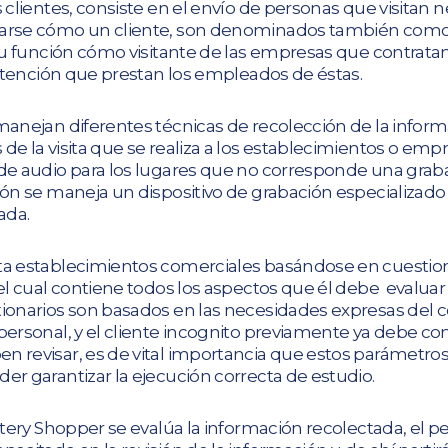
s clientes, consiste en el envío de personas que visita
tarse cómo un cliente, son denominados también como “
 su función cómo visitante de las empresas que contratan 
a atención que prestan los empleados de éstas.
 manejan diferentes técnicas de recolección de la info
de la visita que se realiza a los establecimientos o empr
 de audio para los lugares que no corresponde una graba
ión se maneja un dispositivo de grabación especializado 
zada.
ta establecimientos comerciales basándose en cuestio
, el cual contiene todos los aspectos que él debe evalu
tionarios son basados en las necesidades expresas del c
 personal, y el cliente incognito previamente ya debe c
n revisar, es de vital importancia que estos parámetr
er garantizar la ejecución correcta de estudio.
ystery Shopper se evalúa la información recolectada, el 