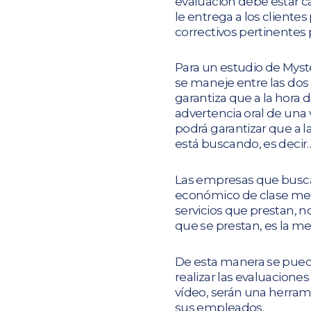
evaluación debe estar cap
le entrega a los cliente
correctivos pertinentes 
Para un estudio de Myst
se maneje entre las dos 
garantiza que a la hora 
advertencia oral de una 
podrá garantizar que a l
está buscando, es deci
Las empresas que buscan
económico de clase medi
servicios que prestan, no
que se prestan, es la me
De esta manera se puede
realizar las evaluacione
vídeo, serán una herram
sus empleados.