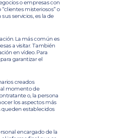
n negocios o empresas con
clientes misteriosos” o
sus servicios, es la de
rmación. La más común es
esas a visitar. También
ción en vídeo. Para
para garantizar el
narios creados
ar al momento de
ontratante o, la persona
onocer los aspectos más
os queden establecidos
personal encargado de la