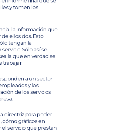
 el informe final que se
iles y tomen los
ncia, la información que
de ellos dos. Esto
sólo tengan la
ervicio. Sólo así se
 sea la que en verdad se
trabajar.
responden a un sector
 empleados y los
ación de los servicios
presa.
 directriz para poder
l, cómo gráficos en
el servicio que prestan