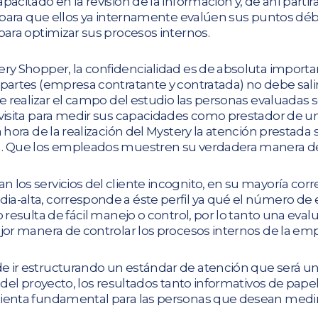
acitado en la revisión de la información y, de ahí partirá
s para que ellos ya internamente evalúen sus puntos déb
para optimizar sus procesos internos.
ery Shopper, la confidencialidad es de absoluta importa
partes (empresa contratante y contratada) no debe salir 
de realizar el campo del estudio las personas evaluadas 
visita para medir sus capacidades como prestador de un s
a hora de la realización del Mystery la atención prestada
r… Que los empleados muestren su verdadera manera de 
 los servicios del cliente incognito, en su mayoría cor
a-alta, corresponde a éste perfil ya qué el número de
 resulta de fácil manejo o control, por lo tanto una evalu
jor manera de controlar los procesos internos de la em
 ir estructurando un estándar de atención que será una
s del proyecto, los resultados tanto informativos de pape
ienta fundamental para las personas que desean medir 