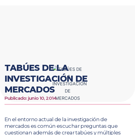
Ir
al
contenido
TABÚES DE LA
INVESTIGACIÓN DE
MERCADOS
Publicado:
junio 10, 2014
En el entorno actual de la investigación de
mercados es común escuchar preguntas que
cuestionan además de crear tabúes y múltiples