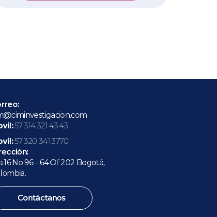
rreo:
m@ciminvestigacion.com
vil:
57 314 321 43 43
vil:
57 320 341 3770
rección:
a 16 No 96 – 64 Of 202 Bogotá,
lombia.
Contáctanos