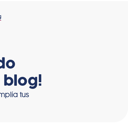
g
Contáctanos
do
 blog!
mplía tus