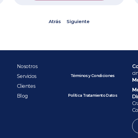
Atrás
Siguiente
Nosotros
Co
ci
Servicios
Términos y Condiciones
Mo
Clientes
Mo
Blog
Política Tratamiento Datos
Di
Cr
Co