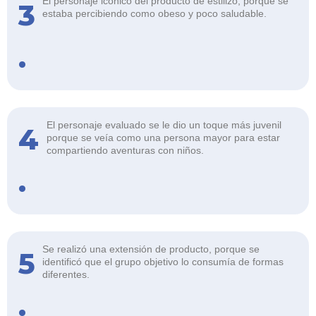
El personaje icónico del producto de estilizó, porque se
3
estaba percibiendo como obeso y poco saludable.
.
El personaje evaluado se le dio un toque más juvenil
4
porque se veía como una persona mayor para estar
compartiendo aventuras con niños.
.
Se realizó una extensión de producto, porque se
5
identificó que el grupo objetivo lo consumía de formas
diferentes.
.