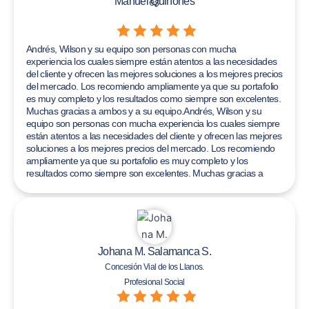
Manuel Quiñones
Andrés, Wilson y su equipo son personas con mucha
experiencia los cuales siempre están atentos a las necesidades
del cliente y ofrecen las mejores soluciones a los mejores precios
del mercado. Los recomiendo ampliamente ya que su portafolio
es muy completo y los resultados como siempre son excelentes.
Muchas gracias a ambos y a su equipo.Andrés, Wilson y su
equipo son personas con mucha experiencia los cuales siempre
están atentos a las necesidades del cliente y ofrecen las mejores
soluciones a los mejores precios del mercado. Los recomiendo
ampliamente ya que su portafolio es muy completo y los
resultados como siempre son excelentes. Muchas gracias a
ambos y a su equipo.Andrés, Wilson y su equipo son personas
con mucha experiencia los cuales siempre están atentos a las
necesidades del cliente y ofrecen las mejores soluciones a los
mejores precios del mercado. Los recomiendo ampliamente ya
que su portafolio es muy completo y los resultados como
siempre son excelentes. Muchas gracias a ambos y a su equipo.
Johana M. Salamanca S.
Concesión Vial de los Llanos.
Profesional Social