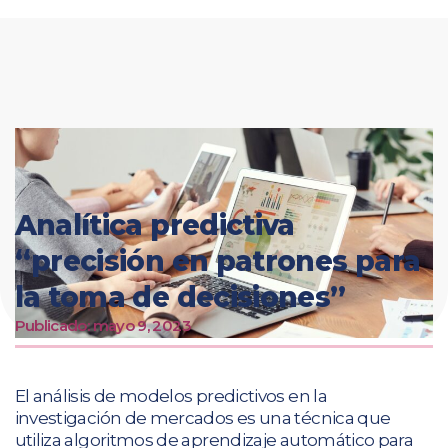
Ir
al
contenido
Analítica predictiva
“precisión en patrones para
la toma de decisiones”
Publicado:
mayo 9, 2023
El análisis de modelos predictivos en la
investigación de mercados es una técnica que
utiliza algoritmos de aprendizaje automático para