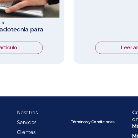
014
cadotecnia para
articulo
Leer ar
Nosotros
Co
ci
Servicios
Términos y Condiciones
Mo
Clientes
Mo