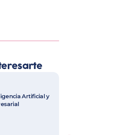
teresarte
Publicado: 15 junio 2017
gencia Artificial y
CUSTOMER RELATIO
esarial
MANAGEMENT O CM